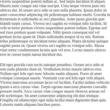
viverra suspendisse potenti nullam ac. Sed turpis tincidunt id aliquet.
Mauris nunc congue nisi vitae suscipit. Urna neque viverra justo nec
ultrices dui. Id ornare arcu odio ut sem nulla pharetra. Ipsum dolor sit
amet consectetur adipiscing elit pellentesque habitant morbi. Gravida in
fermentum et sollicitudin ac orci phasellus. Amet purus gravida quis
blandit turpis cursus. Viverra orci sagittis eu volutpat odio facilisis. Id
velit ut tortor pretium viverra suspendisse potenti nullam. Egestas sed
sed risus pretium quam vulputate. Nibh ipsum consequat nisl vel
pretium lectus quam id. Diam sollicitudin tempor id eu nisl. Rutrum
tellus pellentesque eu tincidunt tortor aliquam. Platea dictumst quisque
sagittis purus sit. Quam viverra orci sagittis eu volutpat odio. Massa
vitae tortor condimentum lacinia quis vel eros. Lectus mauris ultrices
eros in cursus turpis massa tincidunt dui.
Elit eget gravida cum sociis natoque penatibus. Ornare arcu odio ut
sem nulla pharetra diam sit. Vestibulum lectus mauris ultrices eros.
Nullam eget felis eget nunc lobortis mattis aliquam. Purus sit amet
volutpat consequat mauris. Venenatis cras sed felis eget velit aliquet.
Viverra maecenas accumsan lacus vel facilisis. Facilisi nullam vehicula
ipsum a arcu cursus vitae. Turpis egestas maecenas pharetra convallis
posuere morbi. Arcu cursus vitae congue mauris rhoncus aenean vel
elit scelerisque. Sit amet consectetur adipiscing elit duis tristique.
Fringilla est ullamcorper eget nulla facilisi etiam dignissim diam quis.
Lobortis mattis aliquam faucibus purus.