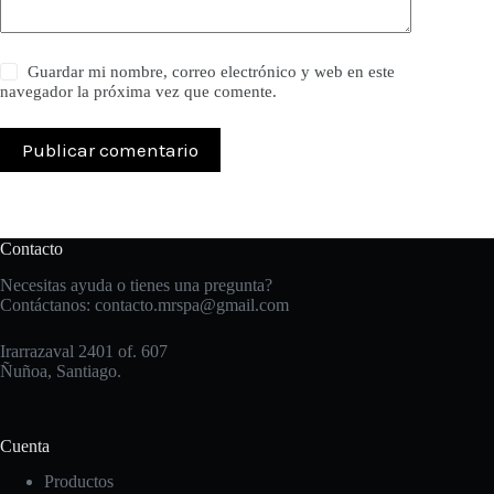
Guardar mi nombre, correo electrónico y web en este
navegador la próxima vez que comente.
Publicar comentario
Contacto
Necesitas ayuda o tienes una pregunta?
Contáctanos:
contacto.mrspa@gmail.com
Irarrazaval 2401 of. 607
Ñuñoa, Santiago.
Cuenta
Productos