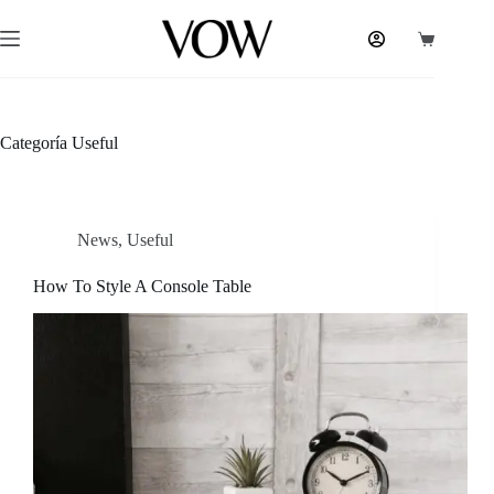
Saltar
al
Carrito
contenido
de
compra
Categoría
Useful
News
,
Useful
How To Style A Console Table