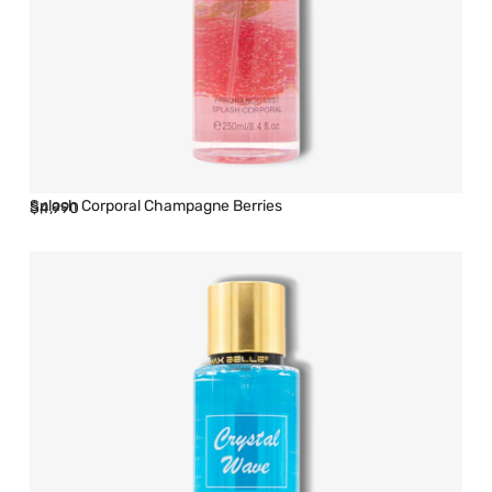
Splash Corporal Champagne Berries
$
4,990