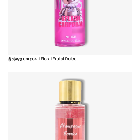
Splash corporal Floral Frutal Dulce
$
4,990