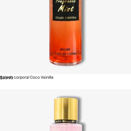
Splash corporal Coco Vainilla
$
4,990