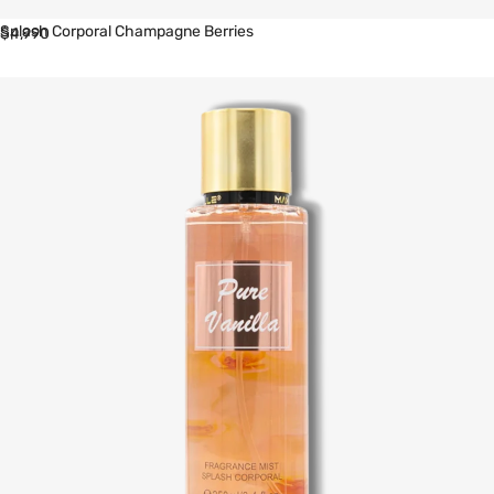
Splash Corporal Champagne Berries
$
4,990