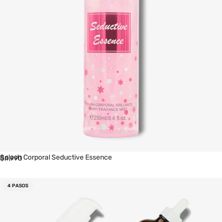
Splash Corporal Seductive Essence
$
4,990
4 PASOS