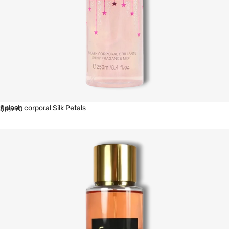
Splash corporal Silk Petals
$
4,990