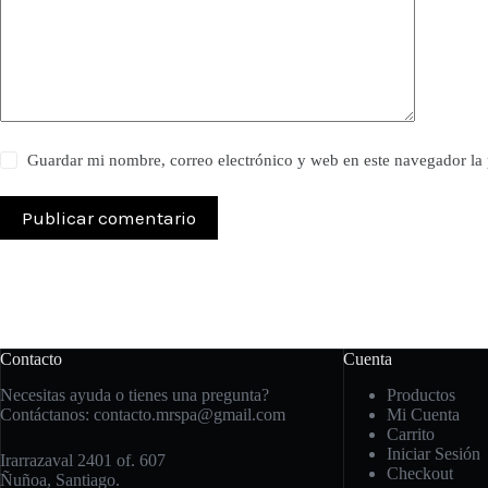
Guardar mi nombre, correo electrónico y web en este navegador l
Publicar comentario
Contacto
Cuenta
Necesitas ayuda o tienes una pregunta?
Productos
Contáctanos:
contacto.mrspa@gmail.com
Mi Cuenta
Carrito
Iniciar Sesión
Irarrazaval 2401 of. 607
Checkout
Ñuñoa, Santiago.