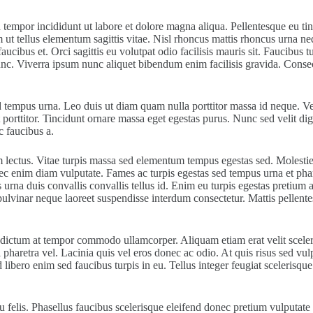
 tempor incididunt ut labore et dolore magna aliqua. Pellentesque eu tin
m ut tellus elementum sagittis vitae. Nisl rhoncus mattis rhoncus urna ne
cibus et. Orci sagittis eu volutpat odio facilisis mauris sit. Faucibus 
c. Viverra ipsum nunc aliquet bibendum enim facilisis gravida. Consect
tempus urna. Leo duis ut diam quam nulla porttitor massa id neque. Ve
t porttitor. Tincidunt ornare massa eget egestas purus. Nunc sed velit di
c faucibus a.
lectus. Vitae turpis massa sed elementum tempus egestas sed. Molestie 
nec enim diam vulputate. Fames ac turpis egestas sed tempus urna et phar
s urna duis convallis convallis tellus id. Enim eu turpis egestas pretiu
ulvinar neque laoreet suspendisse interdum consectetur. Mattis pellentes
etus dictum at tempor commodo ullamcorper. Aliquam etiam erat velit scel
pharetra vel. Lacinia quis vel eros donec ac odio. At quis risus sed vulp
libero enim sed faucibus turpis in eu. Tellus integer feugiat scelerisq
elis. Phasellus faucibus scelerisque eleifend donec pretium vulputate s