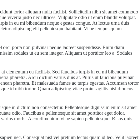
cidunt tortor aliquam nulla facilisi. Sollicitudin nibh sit amet commodo
que viverra justo nec ultrices. Vulputate odio ut enim blandit volutpat.
turpis in eu mi bibendum neque egestas congue. At lectus urna duis
etur adipiscing elit pellentesque habitant. Vitae tempus quam
l orci porta non pulvinar neque laoreet suspendisse. Enim diam
gnissim sodales ut eu sem integer. Aliquam ut porttitor leo a. Sodales
at elementum eu facilisis. Sed faucibus turpis in eu mi bibendum
etra pharetra. Arcu dictum varius duis at. Purus ut faucibus pulvinar
m aenean pharetra. Et malesuada fames ac turpis egestas. Accumsan tortor
que id nibh tortor. Quam adipiscing vitae proin sagittis nisl rhoncus
erisque in dictum non consectetur. Pellentesque dignissim enim sit amet
utate odio. Faucibus a pellentesque sit amet porttitor eget dolor.
ue varius morbi. A condimentum vitae sapien pellentesque. Risus quis
apien nec. Consequat nisl vel pretium lectus quam id leo. Velit laoreet