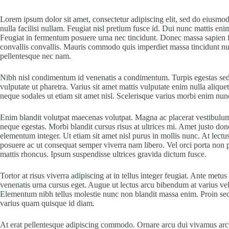
Lorem ipsum dolor sit amet, consectetur adipiscing elit, sed do eiusmod
nulla facilisi nullam. Feugiat nisl pretium fusce id. Dui nunc mattis eni
Feugiat in fermentum posuere urna nec tincidunt. Donec massa sapien fau
convallis convallis. Mauris commodo quis imperdiet massa tincidunt nun
pellentesque nec nam.
Nibh nisl condimentum id venenatis a condimentum. Turpis egestas sed 
vulputate ut pharetra. Varius sit amet mattis vulputate enim nulla alique
neque sodales ut etiam sit amet nisl. Scelerisque varius morbi enim nun
Enim blandit volutpat maecenas volutpat. Magna ac placerat vestibulum 
neque egestas. Morbi blandit cursus risus at ultrices mi. Amet justo do
elementum integer. Ut etiam sit amet nisl purus in mollis nunc. At lectu
posuere ac ut consequat semper viverra nam libero. Vel orci porta non p
mattis rhoncus. Ipsum suspendisse ultrices gravida dictum fusce.
Tortor at risus viverra adipiscing at in tellus integer feugiat. Ante m
venenatis urna cursus eget. Augue ut lectus arcu bibendum at varius vel 
Elementum nibh tellus molestie nunc non blandit massa enim. Proin sed 
varius quam quisque id diam.
At erat pellentesque adipiscing commodo. Ornare arcu dui vivamus arcu f