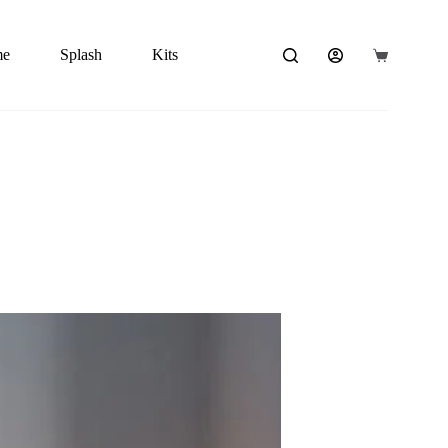
me
Splash
Kits
Carrito
de
compra